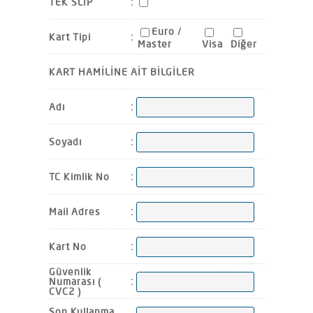
TEK SLİP
:
Euro /
Kart Tipi
:
Master
Visa
Diğer
KART HAMİLİNE AİT BİLGİLER
Adı
:
Soyadı
:
TC Kimlik No
:
Mail Adres
:
Kart No
:
Güvenlik
Numarası (
:
CVC2 )
Son Kullanma