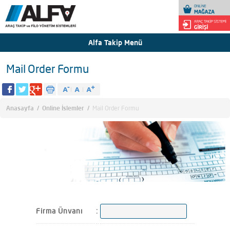
Alfa Takip Menü
Mail Order Formu
Anasayfa
/
Online İslemler
/
Mail Order Formu
Firma Ünvanı
: