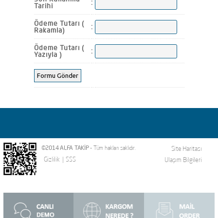
:
Tarihi
Ödeme Tutarı (
:
Rakamla)
Ödeme Tutarı (
:
Yazıyla )
©2014 ALFA TAKİP
- Tüm hakları saklıdır.
Site Haritası
Gizlilik
|
SSS
Ulaşım Bilgileri