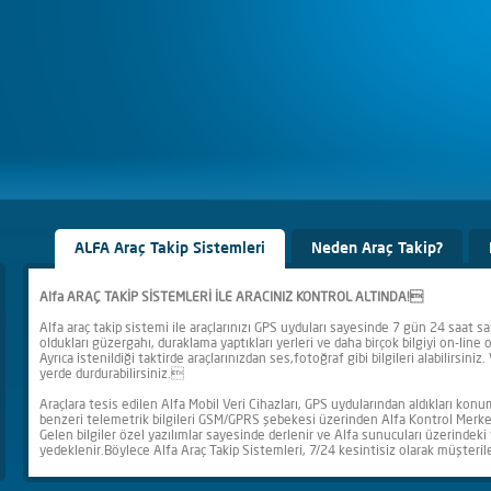
ALFA Araç Takip Sistemleri
Neden Araç Takip?
Alfa ARAÇ TAKİP SİSTEMLERİ İLE ARACINIZ KONTROL ALTINDA!
Alfa araç takip sistemi ile araçlarınızı GPS uyduları sayesinde 7 gün 24 saat sayı
oldukları güzergahı, duraklama yaptıkları yerleri ve daha birçok bilgiyi on-line o
Ayrıca istenildiği taktirde araçlarınızdan ses,fotoğraf gibi bilgileri alabilirsin
yerde durdurabilirsiniz.
Araçlara tesis edilen Alfa Mobil Veri Cihazları, GPS uydularından aldıkları konu
benzeri telemetrik bilgileri GSM/GPRS şebekesi üzerinden Alfa Kontrol Merkezi
Gelen bilgiler özel yazılımlar sayesinde derlenir ve Alfa sunucuları üzerindeki 
yedeklenir.Böylece Alfa Araç Takip Sistemleri, 7/24 kesintisiz olarak müşteril