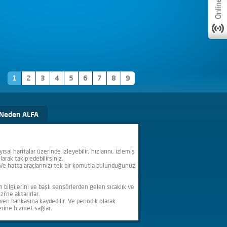
1
2
3
4
5
6
7
8
9
Neden ALFA
sal haritalar üzerinde izleyebilir; hızlarını, izlemiş
larak takip edebilirsiniz.
iz. Ve hatta araçlarınızı tek bir komutla bulunduğunuz
m bilgilerini ve başlı sensörlerden gelen sıcaklık ve
'ne aktarırlar.
veri bankasına kaydedilir. Ve periodik olarak
erine hizmet sağlar.